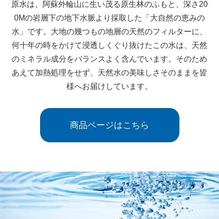
原水は、阿蘇外輪山に生い茂る原生林のふもと、
深さ20
0Mの岩層下の地下水脈より採取した
「大自然の恵みの
水」です。
大地の幾つもの地層の天然のフィルターに、
何十年の時をかけて浸透しくぐり抜けたこの水は、
天然
のミネラル成分をバランスよく含んでいます。
そのため
あえて加熱処理をせず、天然水の美味しさ
そのままを皆
様へお届けしています。
商品ページはこちら